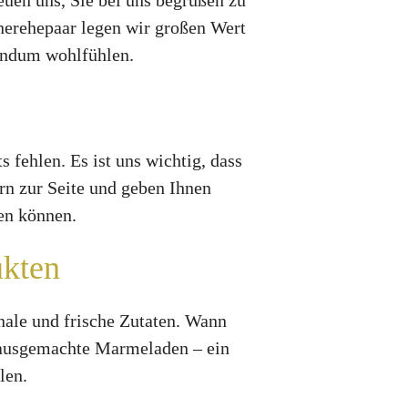
uen uns, Sie bei uns begrüßen zu
nerehepaar legen wir großen Wert
rundum wohlfühlen.
 fehlen. Es ist uns wichtig, dass
rn zur Seite und geben Ihnen
ben können.
ukten
nale und frische Zutaten. Wann
hausgemachte Marmeladen – ein
len.